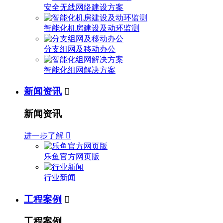
安全无线网络建设方案
智能化机房建设及动环监测
分支组网及移动办公
智能化组网解决方案
新闻资讯

新闻资讯
进一步了解

乐鱼官方网页版
行业新闻
工程案例

工程案例