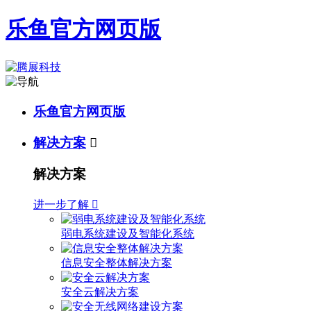
乐鱼官方网页版
乐鱼官方网页版
解决方案

解决方案
进一步了解

弱电系统建设及智能化系统
信息安全整体解决方案
安全云解决方案